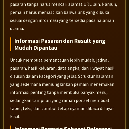
pasaran tanpa harus mencari alamat URL lain. Namun,
pemain harus memastikan bahwa link yang dibuka
sesuai dengan informasi yang tersedia pada halaman
utama.
Informasi Pasaran dan Result yang
Mudah Dipantau
Untuk membuat pemantauan lebih mudah, jadwal
pasaran, hasil keluaran, data angka, dan riwayat hasil
disusun dalam kategori yang jelas. Struktur halaman
yang sederhana memungkinkan pemain menemukan
informasi penting tanpa membuka banyak menu,
sedangkan tampilan yang ramah ponsel membuat
tabel, teks, dan tombol tetap nyaman dibaca di layar
kecil.