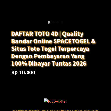
DAFTAR TOTO 4D | Quality
Bandar Online SPACETOGEL &
Situs Toto Togel Terpercaya
Dengan Pembayaran Yang
100% Dibayar Tuntas 2026
Rp 10.000
Translation
Translation
Rp 100.000
missing:
missing:
en.products.general.regular_price
en.products.general.sale_price