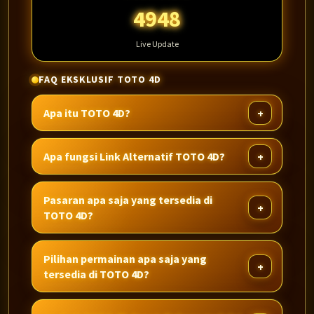
4948
Live Update
FAQ EKSKLUSIF TOTO 4D
Apa itu TOTO 4D?
Apa fungsi Link Alternatif TOTO 4D?
Pasaran apa saja yang tersedia di
TOTO 4D?
Pilihan permainan apa saja yang
tersedia di TOTO 4D?