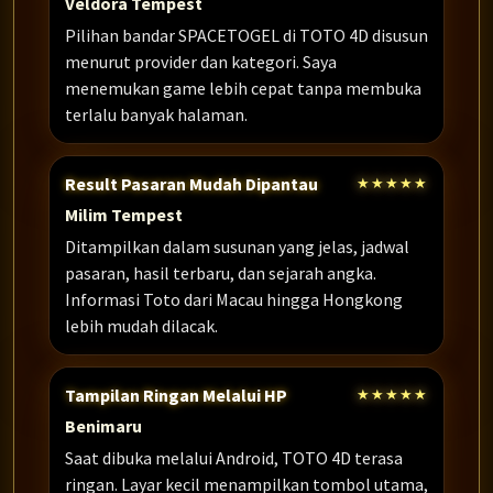
Veldora Tempest
Pilihan bandar SPACETOGEL di TOTO 4D disusun
menurut provider dan kategori. Saya
menemukan game lebih cepat tanpa membuka
terlalu banyak halaman.
Result Pasaran Mudah Dipantau
★★★★★
Milim Tempest
Ditampilkan dalam susunan yang jelas, jadwal
pasaran, hasil terbaru, dan sejarah angka.
Informasi Toto dari Macau hingga Hongkong
lebih mudah dilacak.
Tampilan Ringan Melalui HP
★★★★★
Benimaru
Saat dibuka melalui Android, TOTO 4D terasa
ringan. Layar kecil menampilkan tombol utama,