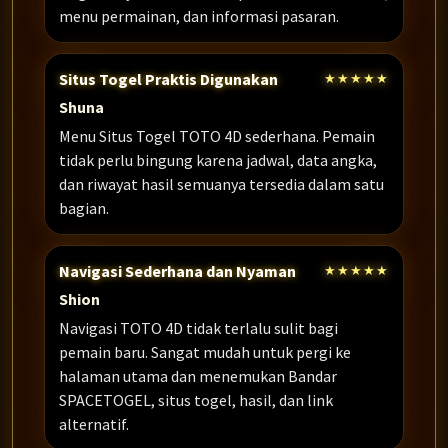
menu permainan, dan informasi pasaran.
Situs Togel Praktis Digunakan
★★★★★
Shuna
Menu Situs Togel TOTO 4D sederhana. Pemain
tidak perlu bingung karena jadwal, data angka,
dan riwayat hasil semuanya tersedia dalam satu
bagian.
Navigasi Sederhana dan Nyaman
★★★★★
Shion
Navigasi TOTO 4D tidak terlalu sulit bagi
pemain baru. Sangat mudah untuk pergi ke
halaman utama dan menemukan Bandar
SPACETOGEL, situs togel, hasil, dan link
alternatif.