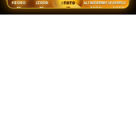
PROMO
LOGIN
DAFTAR
ALTERNATIF
LIVE CHAT