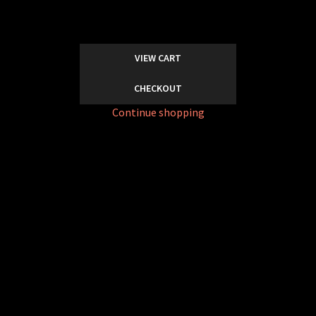
add-ons (0)
VIEW CART
CHECKOUT
Continue shopping
Di SPACETOGEL, bandar online dan situs togel
terpercaya, Anda dapat menemukan daftar TOTO 4D.
Situs ini menawarkan pasaran populer, hasil terbaru,
dan pembayaran yang 100% dibayar lunas melalui
sistem otomatis.
Show More →