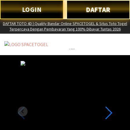
LOGIN
DAFTAR
DAFTAR TOTO 4D | Quality Bandar Online SPACETOGEL & Situs Toto Togel
Terpercaya Dengan Pembayaran Yang 100% Dibayar Tuntas 2026