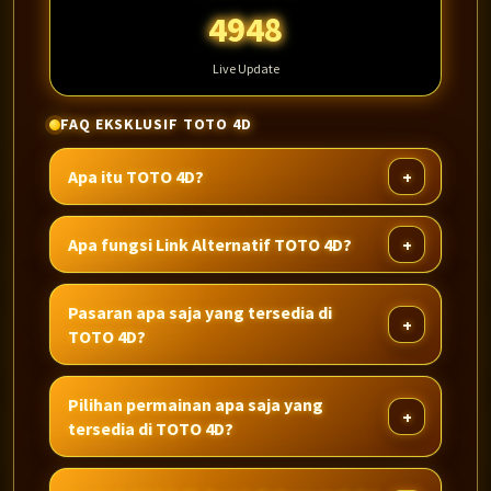
4948
Live Update
FAQ EKSKLUSIF TOTO 4D
Apa itu TOTO 4D?
Apa fungsi Link Alternatif TOTO 4D?
Pasaran apa saja yang tersedia di
TOTO 4D?
Pilihan permainan apa saja yang
tersedia di TOTO 4D?