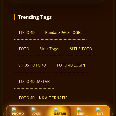
Trending Tags
TOTO 4D
Bandar SPACETOGEL
TOTO
Situs Togel
SITUS TOTO
SITUS TOTO 4D
TOTO 4D LOGIN
TOTO 4D DAFTAR
TOTO 4D LINK ALTERNATIF