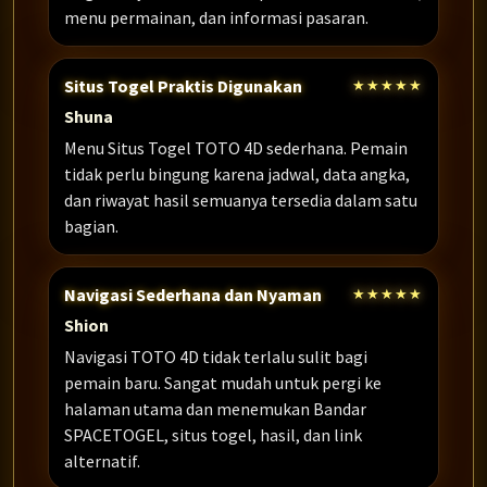
menu permainan, dan informasi pasaran.
Situs Togel Praktis Digunakan
★★★★★
Shuna
Menu Situs Togel TOTO 4D sederhana. Pemain
tidak perlu bingung karena jadwal, data angka,
dan riwayat hasil semuanya tersedia dalam satu
bagian.
Navigasi Sederhana dan Nyaman
★★★★★
Shion
Navigasi TOTO 4D tidak terlalu sulit bagi
pemain baru. Sangat mudah untuk pergi ke
halaman utama dan menemukan Bandar
SPACETOGEL, situs togel, hasil, dan link
alternatif.