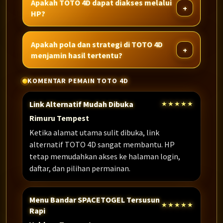
Apakah TOTO 4D dapat diakses melalui
HP?
Apakah pola dan strategi di TOTO 4D
menjamin hasil tertentu?
KOMENTAR PEMAIN TOTO 4D
Link Alternatif Mudah Dibuka
★★★★★
Rimuru Tempest
Ketika alamat utama sulit dibuka, link
alternatif TOTO 4D sangat membantu. HP
tetap memudahkan akses ke halaman login,
daftar, dan pilihan permainan.
Menu Bandar SPACETOGEL Tersusun
★★★★★
Rapi