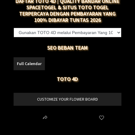
DAFTAR TOTO 4D | QUALITY BANDAR ONLINE
SPACETOGEL & SITUS TOTO TOGEL
TERPERCAYA DENGAN PEMBAYARAN YANG
100% DIBAYAR TUNTAS 2026
SEO BEBAN TEAM
TOTO 4D
CUSTOMIZE YOUR FLOWER BOARD
Share
Wishlist