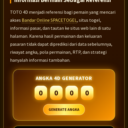
Informasi Bermain Sebagai Referensi
TOTO 4D menjadi referensi bagi pemain yang mencari
akses
Bandar Online SPACETOGEL
, situs togel,
informasi pasar, dan tautan ke situs web lain di satu
halaman. Karena hasil permainan dan keluaran
pasaran tidak dapat diprediksi dari data sebelumnya,
riwayat angka, pola permainan, RTP, dan strategi
hanyalah informasi tambahan.
ANGKA 4D GENERATOR
0
0
0
0
GENERATE ANGKA